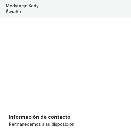
Medytacje Kody 
Światła
Skontaktuj się z nami
Nie krępuj się! Każdy może mieć pytania :)
Información de contacto
Permanecemos a su disposición.