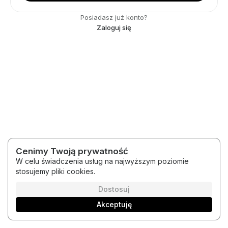
Posiadasz już konto?
Zaloguj się
Cenimy Twoją prywatność
W celu świadczenia usług na najwyższym poziomie
stosujemy pliki cookies.
2026 © Medytacje Kody Światła
Regulamin
Polityka prywatności
Dostosuj
Akceptuję
Polski
Platforma