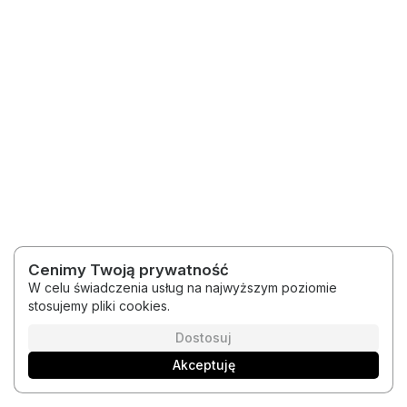
Cenimy Twoją prywatność
W celu świadczenia usług na najwyższym poziomie
stosujemy pliki cookies.
2026 © Medytacje Kody Światła
Regulamin
Polityka prywatności
Dostosuj
Akceptuję
Polski
Platforma