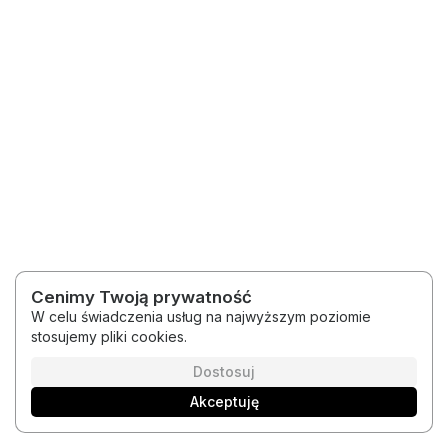
Cenimy Twoją prywatność
W celu świadczenia usług na najwyższym poziomie
stosujemy pliki cookies.
2026 © Medytacje Kody Światła
Regulamin
Polityka prywatności
Dostosuj
Akceptuję
Polski
Platforma