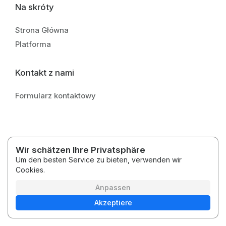
Na skróty
Strona Główna
Platforma
Kontakt z nami
Formularz kontaktowy
Wir schätzen Ihre Privatsphäre
2026 © Medytacje Kody Światła
Um den besten Service zu bieten, verwenden wir
Bedingungen und Konditionen
Datenschutzbestimmungen
Cookies.
Deutsch
Plattform
Anpassen
Akzeptiere