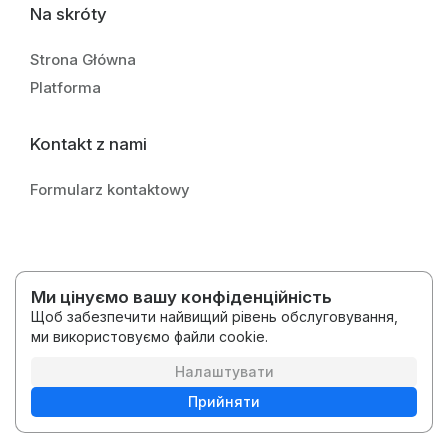
Na skróty
Strona Główna
Platforma
Kontakt z nami
Formularz kontaktowy
Ми цінуємо вашу конфіденційність
2026 © Medytacje Kody Światła
Щоб забезпечити найвищий рівень обслуговування,
Регламент
Політика конфіденційності
ми використовуємо файли cookie.
українська
Платформа
Налаштувати
Прийняти