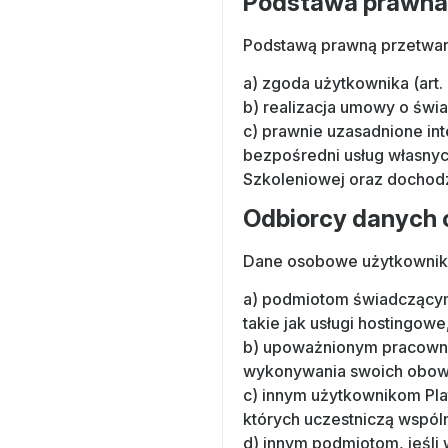
Podstawa prawna
Podstawą prawną przetwar
a) zgoda użytkownika (art. 6
b) realizacja umowy o świad
c) prawnie uzasadnione inte
bezpośredni usług własnych
Szkoleniowej oraz dochodz
Odbiorcy danych
Dane osobowe użytkownik
a) podmiotom świadczącym 
takie jak usługi hostingowe
b) upoważnionym pracowni
wykonywania swoich obow
c) innym użytkownikom Plat
których uczestniczą wspól
d) innym podmiotom, jeśli