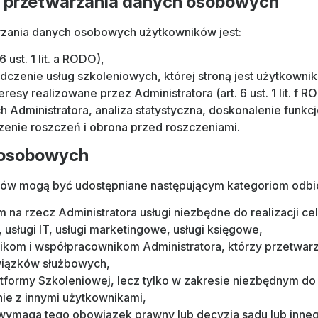
 przetwarzania danych osobowych
zania danych osobowych użytkowników jest:
 ust. 1 lit. a RODO),
czenie usług szkoleniowych, której stroną jest użytkownik (a
resy realizowane przez Administratora (art. 6 ust. 1 lit. f R
 Administratora, analiza statystyczna, doskonalenie funkc
enie roszczeń i obrona przed roszczeniami.
 osobowych
ów mogą być udostępniane następującym kategoriom odbi
na rzecz Administratora usługi niezbędne do realizacji ce
, usługi IT, usługi marketingowe, usługi księgowe,
kom i współpracownikom Administratora, którzy przetwar
iązków służbowych,
formy Szkoleniowej, lecz tylko w zakresie niezbędnym do r
nie z innymi użytkownikami,
 wymaga tego obowiązek prawny lub decyzja sądu lub inne