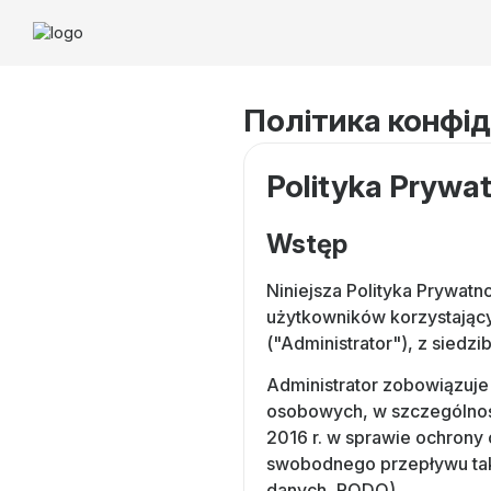
Політика конфід
Polityka Prywa
Wstęp
Niniejsza Polityka Prywat
użytkowników korzystając
("Administrator"), z siedz
Administrator zobowiązuje
osobowych, w szczególnośc
2016 r. w sprawie ochrony
swobodnego przepływu tak
danych, RODO).