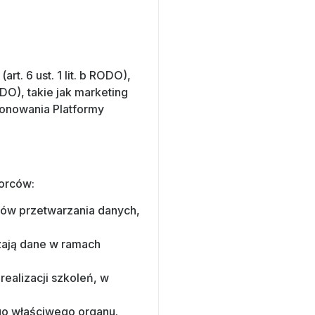
rt. 6 ust. 1 lit. b RODO),
ODO), takie jak marketing
jonowania Platformy
orców:
lów przetwarzania danych,
zają dane w ramach
ealizacji szkoleń, w
go właściwego organu.