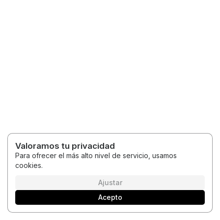
Valoramos tu privacidad
Para ofrecer el más alto nivel de servicio, usamos
cookies.
2026 © Medytacje Kody Światła
Términos y condiciones
Política de privacidad
Ajustar
Acepto
Español
Plataforma